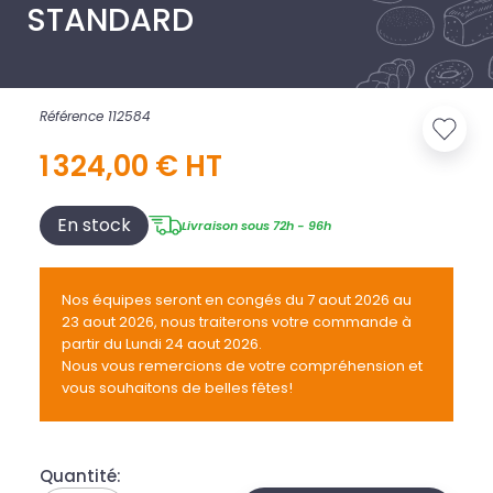
STANDARD
Référence 112584
1 324,00 € HT
En stock
Livraison sous 72h - 96h
Nos équipes seront en congés du 7 aout 2026 au
23 aout 2026, nous traiterons votre commande à
partir du Lundi 24 aout 2026.
Nous vous remercions de votre compréhension et
vous souhaitons de belles fêtes!
Quantité: