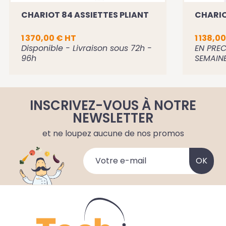
CHARIOT 84 ASSIETTES PLIANT
CHARIO
1 370,00 € HT
1 138,0
Disponible - Livraison sous 72h -
EN PRE
96h
SEMAIN
INSCRIVEZ-VOUS À NOTRE
NEWSLETTER
et ne loupez aucune de nos promos