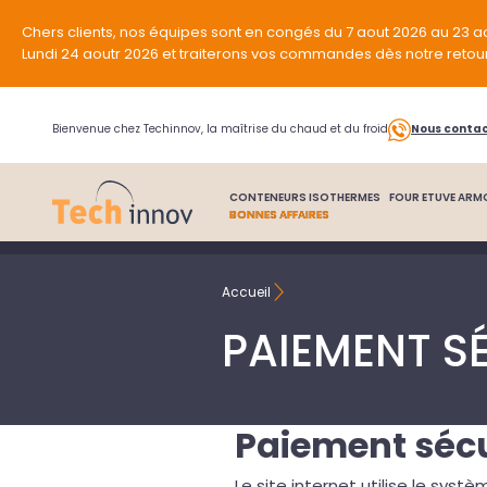
Chers clients, nos équipes sont en congés du 7 aout 2026 au 23 a
Lundi 24 aoutr 2026 et traiterons vos commandes dès notre retou
Bienvenue chez Techinnov, la maîtrise du chaud et du froid
Nous conta
CONTENEURS ISOTHERMES
FOUR ETUVE ARM
BONNES AFFAIRES
Accueil
PAIEMENT S
Paiement sécu
Le site internet utilise le sy