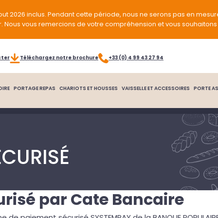
out 2026 inclus. Pendant cette période, nous ne serons pas en mesur
r. Nous vous remercions de votre compréhension et vous souhaitons 
cter
Téléchargez notre brochure
+33 (0) 4 99 43 27 94
OIRE
PORTAGE REPAS
CHARIOTS ET HOUSSES
VAISSELLE ET ACCESSOIRES
PORTE AS
ÉCURISÉ
risé par Cate Bancaire
stème de paiement sécurisé SYSTEMPAY de la BANQUE POPULAIR