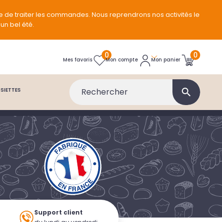
e de traiter les commandes. Nous reprendrons nos activités le
un bel été.
0
0
Mon panier
Mes favoris
Mon compte
SIETTES
search
é
Support client