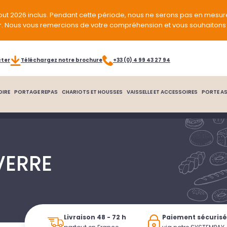
out 2026 inclus. Pendant cette période, nous ne serons pas en mesur
r. Nous vous remercions de votre compréhension et vous souhaitons 
cter
Téléchargez notre brochure
+33 (0) 4 99 43 27 94
OIRE
PORTAGE REPAS
CHARIOTS ET HOUSSES
VAISSELLE ET ACCESSOIRES
PORTE AS
VERRE
Livraison 48 - 72 h
Paiement sécuris