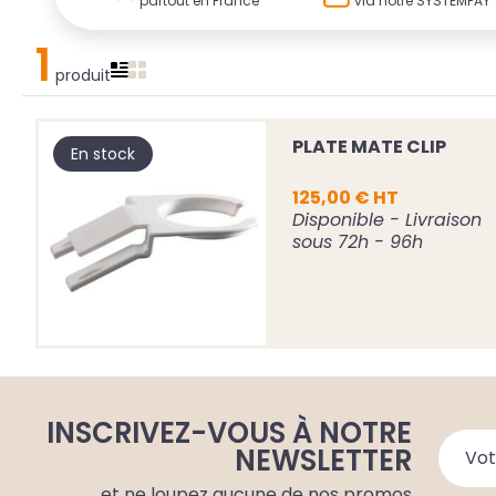
partout en France
via notre SYSTEMPAY
1
produit
PLATE MATE CLIP
En stock
125,00 € HT
Disponible - Livraison
sous 72h - 96h
INSCRIVEZ-VOUS À NOTRE
NEWSLETTER
et ne loupez aucune de nos promos