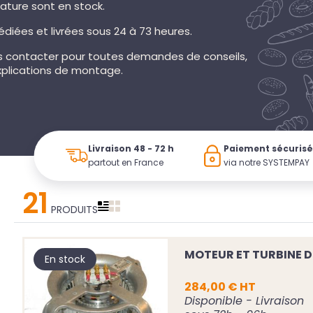
ture sont en stock.
diées et livrées sous 24 à 73 heures.
s contacter pour toutes demandes de conseils,
xplications de montage.
Livraison 48 - 72 h
Paiement sécuris
partout en France
via notre SYSTEMPAY
21
PRODUITS
MOTEUR ET TURBINE D
En stock
284,00 € HT
Disponible - Livraison