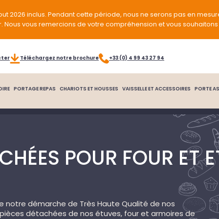
out 2026 inclus. Pendant cette période, nous ne serons pas en mesur
r. Nous vous remercions de votre compréhension et vous souhaitons 
cter
Téléchargez notre brochure
+33 (0) 4 99 43 27 94
OIRE
PORTAGE REPAS
CHARIOTS ET HOUSSES
VAISSELLE ET ACCESSOIRES
PORTE AS
ACHÉES POUR FOUR ET 
de notre démarche de Très Haute Qualité de nos
s pièces détachées de nos étuves, four et armoires de