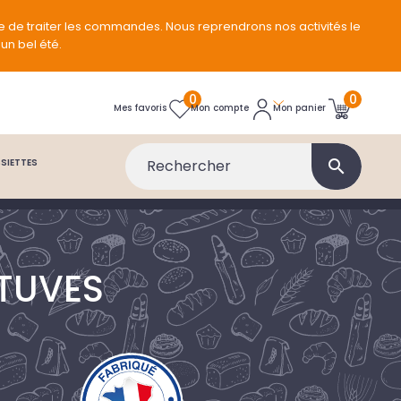
e de traiter les commandes. Nous reprendrons nos activités le
un bel été.
0
0
Mon panier
Mes favoris
Mon compte
SIETTES
search
ETUVES