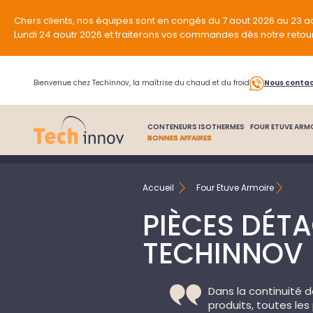
Chers clients, nos équipes sont en congés du 7 aout 2026 au 23 a
Lundi 24 aoutr 2026 et traiterons vos commandes dès notre retou
Bienvenue chez Techinnov, la maîtrise du chaud et du froid
Nous conta
CONTENEURS ISOTHERMES
FOUR ETUVE ARM
BONNES AFFAIRES
Accueil
Four Etuve Armoire
PIÈCES DÉT
TECHINNOV
Dans la continuité 
produits, toutes le