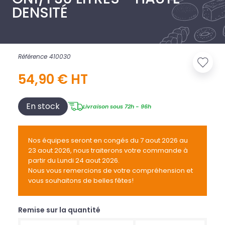
DENSITÉ
Référence 410030
54,90 € HT
En stock
Livraison sous 72h - 96h
Nos équipes seront en congés du 7 aout 2026 au
23 aout 2026, nous traiterons votre commande à
partir du Lundi 24 aout 2026.
Nous vous remercions de votre compréhension et
vous souhaitons de belles fêtes!
Remise sur la quantité