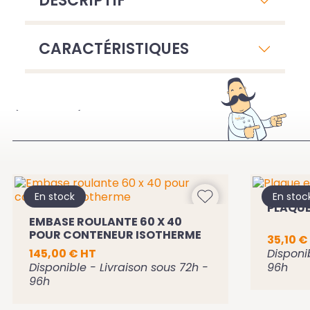
DESCRIPTIF
CARACTÉRISTIQUES
À VOIR ÉGALEMENT
En stock
En stoc
PLAQUE
EMBASE ROULANTE 60 X 40
POUR CONTENEUR ISOTHERME
35,10 €
145,00 € HT
Disponi
Disponible - Livraison sous 72h -
96h
96h