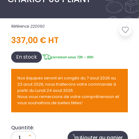
Référence 220060
337,00 € HT
En stock
Livraison sous 72h - 96h
Nos équipes seront en congés du 7 aout 2026 au
23 aout 2026, nous traiterons votre commande à
partir du Lundi 24 aout 2026.
Nous vous remercions de votre compréhension et
vous souhaitons de belles fêtes!
Quantité:
Ajouter au panier