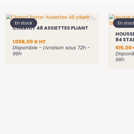
En stock
En stoc
CHARIOT 48 ASSIETTES PLIANT
HOUSSE
84 ST
1 008,00 € HT
Disponible - Livraison sous 72h -
615,00 
96h
Disponi
96h