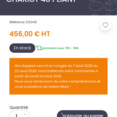
Référence 210048
456,00 € HT
En stock
Livraison sous 72h - 96h
Nos équipes seront en congés du 7 aout 2026 au
23 aout 2026, nous traiterons votre commande à
partir du Lundi 24 aout 2026.
Nous vous remercions de votre compréhension et
vous souhaitons de belles fêtes!
Quantité:
Ajouter au panier