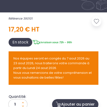
Référence 390101
17,20 € HT
En stock
Livraison sous 72h - 96h
Nos équipes seront en congés du 7 aout 2026 au
23 aout 2026, nous traiterons votre commande à
partir du Lundi 24 aout 2026.
Nous vous remercions de votre compréhension et
vous souhaitons de belles fêtes!
Quantité:
Ajouter au panier