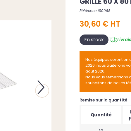
GRILLE 60 X 80
Référence 610068
30,60 € HT
En stock
Livrai
Nos équipes seront en 
2026, nous traiterons v
aout 2026.
Nous vous remercions 
souhaitons de belles fê
Next
Remise sur la quantité
Quantité
p
10