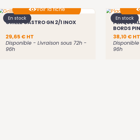
Voir la fiche
En stock
En stock
GRILLE GASTRO GN 2/1 INOX
PLAQUE A
Ajouter au panier
A
BORDS PI
29,65 € HT
38,10 € HT
Disponible - Livraison sous 72h -
Disponible 
96h
96h