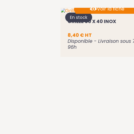
Voir la fiche
En stock
GRILLE 60 X 40 INOX
Ajouter au panier
8,40 € HT
Disponible - Livraison sous 
96h