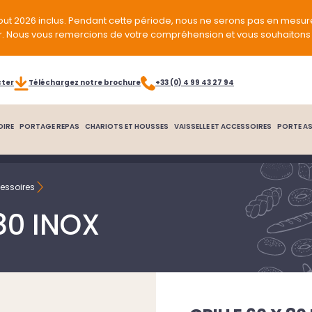
out 2026 inclus. Pendant cette période, nous ne serons pas en mesur
r. Nous vous remercions de votre compréhension et vous souhaitons 
cter
Téléchargez notre brochure
+33 (0) 4 99 43 27 94
OIRE
PORTAGE REPAS
CHARIOTS ET HOUSSES
VAISSELLE ET ACCESSOIRES
PORTE AS
essoires
 80 INOX