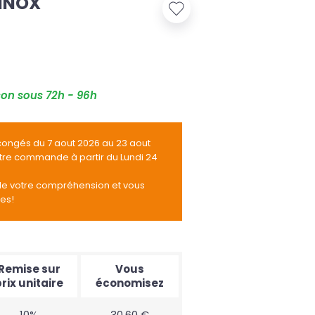
 INOX
son sous 72h - 96h
congés du 7 aout 2026 au 23 aout
otre commande à partir du Lundi 24
de votre compréhension et vous
tes!
Remise sur
Vous
rix unitaire
économisez
10%
30,60 €