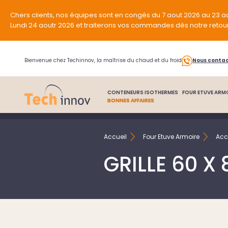
Chers clients, nos équipes sont en congés du 7 aout 2026 au 23 a
Lundi 24 aoutr 2026 et traiterons vos commandes dès notre retou
Bienvenue chez Techinnov, la maîtrise du chaud et du froid
Nous conta
CONTENEURS ISOTHERMES
FOUR ETUVE ARM
BONNES AFFAIRES
Accueil
Four Etuve Armoire
Acc
GRILLE 60 X