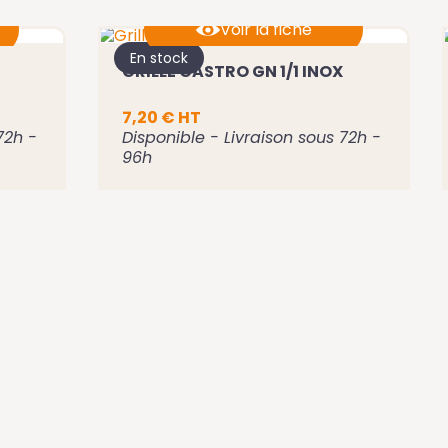
Voir la fiche
En stock
GRILLE GASTRO GN 1/1 INOX
Ajouter au panier
7,20 € HT
72h -
Disponible - Livraison sous 72h -
96h