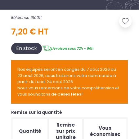
Référence 610011
7,20 € HT
En stock
Livraison sous 72h - 96h
Nos équipes seront en congés du 7 aout 2026 au
23 aout 2026, nous traiterons votre commande à
partir du Lundi 24 aout 2026.
Nous vous remercions de votre compréhension et
vous souhaitons de belles fêtes!
Remise sur la quantité
Remise
Vous
Quantité
sur prix
économisez
unitaire