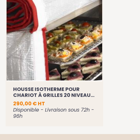
HOUSSE ISOTHERME POUR
CHARIOT À GRILLES 20 NIVEAUX
60 X 40
290,00 € HT
Disponible - Livraison sous 72h -
96h