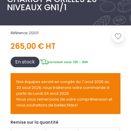
NIVEAUX GN1/1
Référence 212011
265,00 € HT
En stock
Livraison sous 72h - 96h
Nos équipes seront en congés du 7 aout 2026 au
23 aout 2026, nous traiterons votre commande à
partir du Lundi 24 aout 2026.
Nous vous remercions de votre compréhension et
vous souhaitons de belles fêtes!
Remise sur la quantité