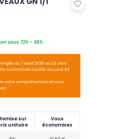
VEAUX GN 1/1
son sous 72h - 96h
congés du 7 aout 2026 au 23 aout
otre commande à partir du Lundi 24
de votre compréhension et vous
tes!
Remise sur
Vous
rix unitaire
économisez
5%
31,50 €