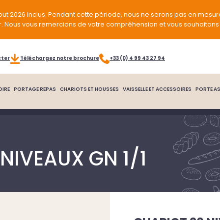
out 2026 inclus. Pendant cette période, nous ne serons pas en mesur
r. Nous vous remercions de votre compréhension et vous souhaitons 
cter
Téléchargez notre brochure
+33 (0) 4 99 43 27 94
OIRE
PORTAGE REPAS
CHARIOTS ET HOUSSES
VAISSELLE ET ACCESSOIRES
PORTE AS
NIVEAUX GN 1/1