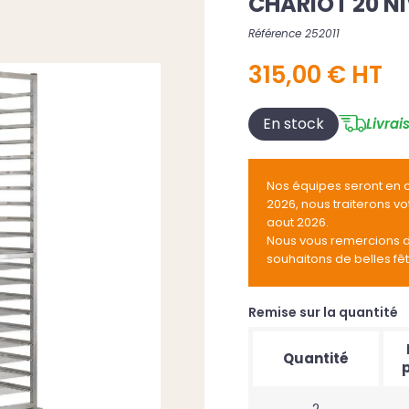
CHARIOT 20 NI
Référence 252011
315,00 € HT
En stock
Livrai
Nos équipes seront en 
2026, nous traiterons v
aout 2026.
Nous vous remercions 
souhaitons de belles fê
Remise sur la quantité
Quantité
p
2