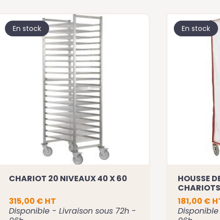
En stock
En stock
CHARIOT 20 NIVEAUX 40 X 60
HOUSSE D
CHARIOTS 
NIVEAUX 6
315,00 € HT
181,00 € H
Disponible - Livraison sous 72h -
Disponible 