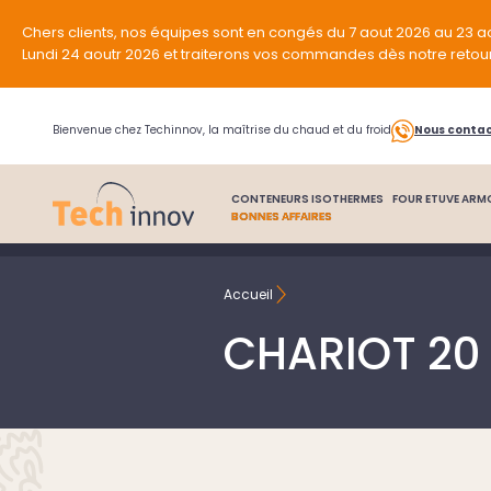
Chers clients, nos équipes sont en congés du 7 aout 2026 au 23 a
Lundi 24 aoutr 2026 et traiterons vos commandes dès notre retou
Bienvenue chez Techinnov, la maîtrise du chaud et du froid
Nous conta
CONTENEURS ISOTHERMES
FOUR ETUVE ARM
BONNES AFFAIRES
Accueil
CHARIOT 20 