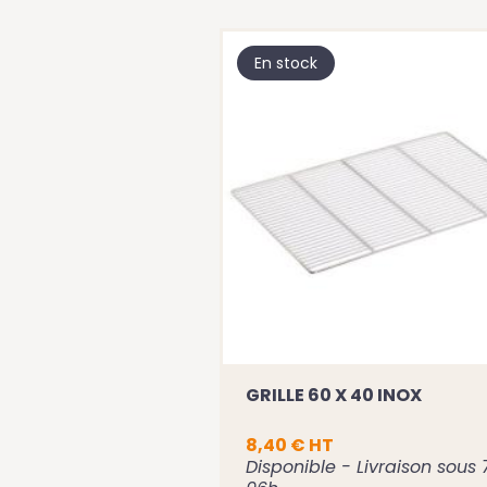
En stock
ROTECTION POUR
GRILLE 60 X 40 INOX
RILLES 20
1
8,40 € HT
vraison sous 72h -
Disponible - Livraison sous 