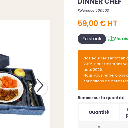
DINNER CHEF
Référence 500500
59,00 € HT
En stock
Livrai
Nos équipes seront en 
2026, nous traiterons v
aout 2026.
Nous vous remercions 
souhaitons de belles fê
Next
Remise sur la quantité
Quantité
p
6