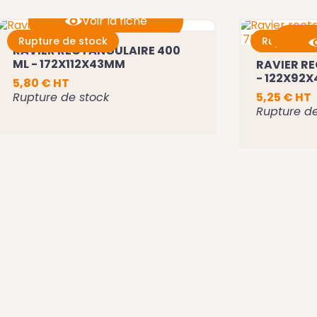
Voir la fiche
Rupture de stock
Rupture d
RAVIER RECTANGULAIRE 400
Ajouter au panier
ML - 172X112X43MM
RAVIER RE
- 122X92
A
5,80 € HT
Rupture de stock
5,25 € HT
Rupture de