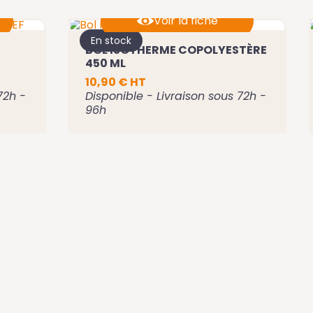
Voir la fiche
En stock
BOL ISOTHERME COPOLYESTÈRE
Ajouter au panier
450 ML
10,90 € HT
72h -
Disponible - Livraison sous 72h -
96h