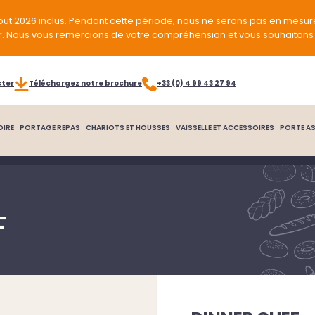
out 2026 inclus. Pendant cette période, nous ne serons pas en mesur
r. Nous vous remercions de votre compréhension et vous souhaitons 
cter
Téléchargez notre brochure
+33 (0) 4 99 43 27 94
OIRE
PORTAGE REPAS
CHARIOTS ET HOUSSES
VAISSELLE ET ACCESSOIRES
PORTE AS
F