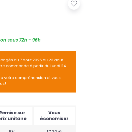
son sous 72h - 96h
congés du 7 aout 2026 au 23 aout
otre commande à partir du Lundi 24
de votre compréhension et vous
tes!
Remise sur
Vous
rix unitaire
économisez
5%
17,70 €