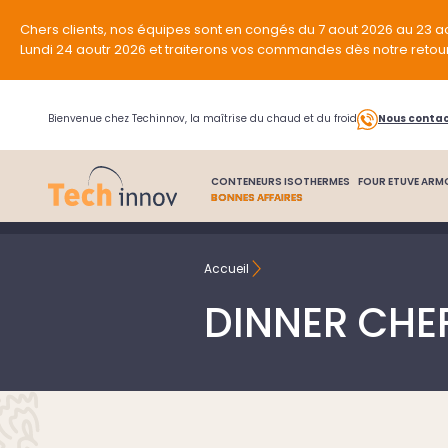
Chers clients, nos équipes sont en congés du 7 aout 2026 au 23 a
Lundi 24 aoutr 2026 et traiterons vos commandes dès notre retou
Bienvenue chez Techinnov, la maîtrise du chaud et du froid
Nous conta
CONTENEURS ISOTHERMES
FOUR ETUVE ARM
BONNES AFFAIRES
Accueil
DINNER CHE