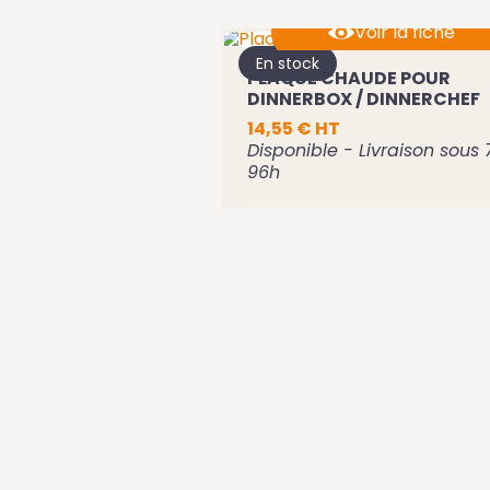
Voir la fiche
En stock
PLAQUE CHAUDE POUR
Ajouter au panier
DINNERBOX / DINNERCHEF
14,55 € HT
Disponible - Livraison sous 
96h
0 ML
vraison sous 72h -