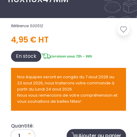
Référence 500512
4,95 € HT
En stock
Livraison sous 72h - 96h
Nos équipes seront en congés du 7 aout 2026 au
23 aout 2026, nous traiterons votre commande à
partir du Lundi 24 aout 2026.
Nous vous remercions de votre compréhension et
vous souhaitons de belles fêtes!
Quantité:
Ajouter au panier