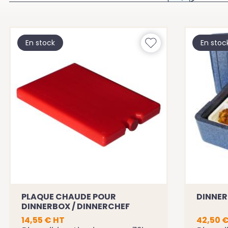
En stock
En stoc
PLAQUE CHAUDE POUR
DINNER
DINNERBOX / DINNERCHEF
14,55 € HT
42,50 