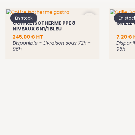
En stock
En stoc
COFFRE ISOTHERME PPE 8
GRILLE 
NIVEAUX GN1/1 BLEU
245,00 € HT
7,20 € 
Disponible - Livraison sous 72h -
Disponi
96h
96h