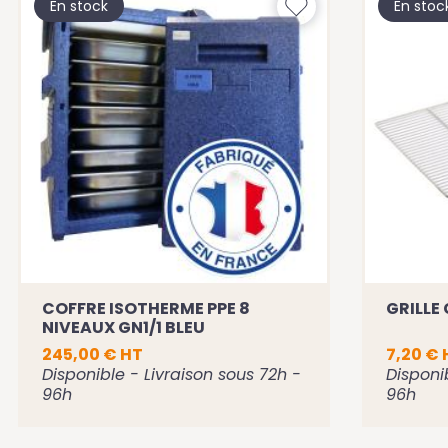
En stock
En stoc
COFFRE ISOTHERME PPE 8
GRILLE 
NIVEAUX GN1/1 BLEU
245,00 € HT
7,20 € 
Disponible - Livraison sous 72h -
Disponi
96h
96h