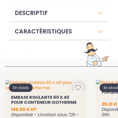
DESCRIPTIF
CARACTÉRISTIQUES
À VOIR ÉGALEMENT
En stock
En stoc
PLAQUE
EMBASE ROULANTE 60 X 40
POUR CONTENEUR ISOTHERME
35,10 €
145,00 € HT
Disponi
Disponible - Livraison sous 72h -
96h