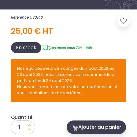
Référence 530140
25,00 € HT
En stock
Livraison sous 72h - 96h
Nos équipes seront en congés du 7 aout 2026 au
23 aout 2026, nous traiterons votre commande à
partir du Lundi 24 aout 2026.
Nous vous remercions de votre compréhension et
vous souhaitons de belles fêtes!
Quantité:
Ajouter au panier