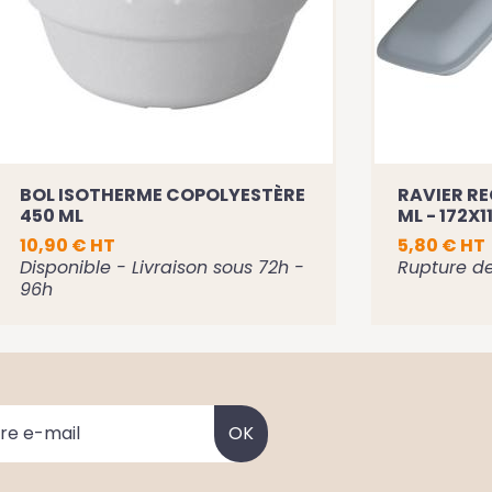
BOL ISOTHERME COPOLYESTÈRE
RAVIER REC
450 ML
ML - 172X
10,90 € HT
5,80 € HT
Disponible - Livraison sous 72h -
Rupture de
96h
Voir la fiche
Ajouter au panier
A