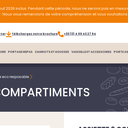
out 2026 inclus. Pendant cette période, nous ne serons pas en mesur
r. Nous vous remercions de votre compréhension et vous souhaitons 
cter
Téléchargez notre brochure
+33 (0) 4 99 43 27 94
OIRE
PORTAGE REPAS
CHARIOTS ET HOUSSES
VAISSELLE ET ACCESSOIRES
PORTE AS
le eco resposable
 COMPARTIMENTS