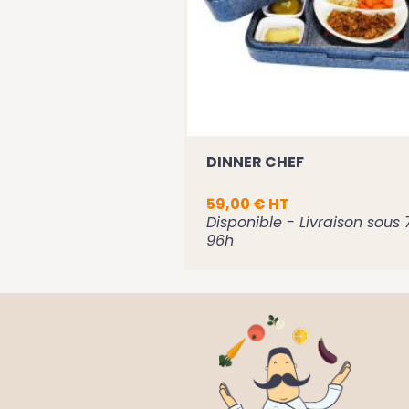
0 ML
DINNER CHEF
59,00 € HT
vraison sous 72h -
Disponible - Livraison sous 
96h
ir la fiche
Voir la fiche
er au panier
Ajouter au panier