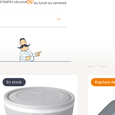
YSTEMPAY sécurisé
du lundi au vendredi
En stock
Rupture d