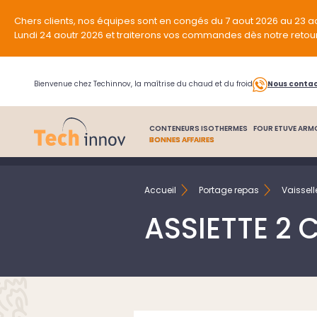
Chers clients, nos équipes sont en congés du 7 aout 2026 au 23 a
Lundi 24 aoutr 2026 et traiterons vos commandes dès notre retou
Bienvenue chez Techinnov, la maîtrise du chaud et du froid
Nous conta
CONTENEURS ISOTHERMES
FOUR ETUVE ARM
BONNES AFFAIRES
Accueil
Portage repas
Vaissel
ASSIETTE 2