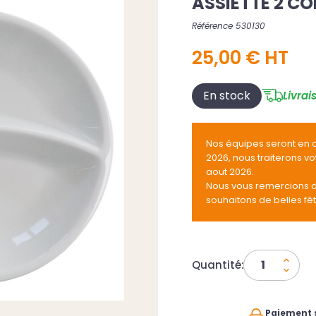
ASSIETTE 2 C
Référence 530130
25,00 € HT
En stock
Livrai
Nos équipes seront en 
2026, nous traiterons v
aout 2026.
Nous vous remercions 
souhaitons de belles fê
Quantité:
Paiement 