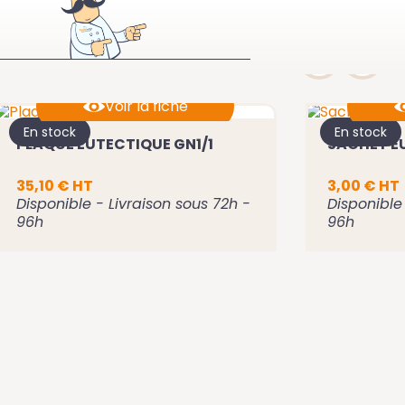
Voir la fiche
En stock
En stock
PLAQUE EUTECTIQUE GN1/1
SACHET E
Ajouter au panier
A
35,10 € HT
3,00 € HT
Disponible - Livraison sous 72h -
Disponible 
96h
96h