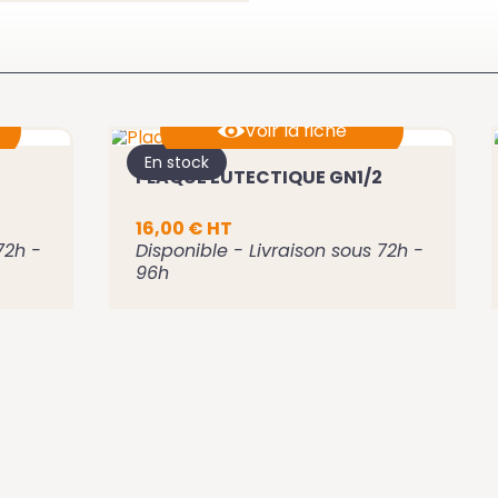
LEMENT
Voir la fiche
En stock
PLAQUE EUTECTIQUE GN1/2
Ajouter au panier
16,00 € HT
72h -
Disponible - Livraison sous 72h -
96h