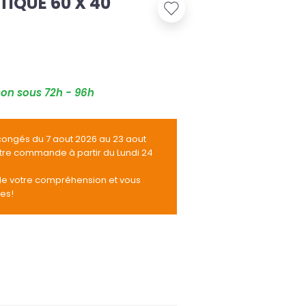
IQUE 60 X 40
son sous 72h - 96h
congés du 7 aout 2026 au 23 aout
otre commande à partir du Lundi 24
de votre compréhension et vous
tes!