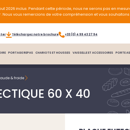
out 2026 inclus. Pendant cette période, nous ne serons pas en mesur
r. Nous vous remercions de votre compréhension et vous souhaitons 
cter
Téléchargez notre brochure
+33 (0) 4 99 43 27 94
OIRE
PORTAGE REPAS
CHARIOTS ET HOUSSES
VAISSELLE ET ACCESSOIRES
PORTE AS
aude & froide
ECTIQUE 60 X 40