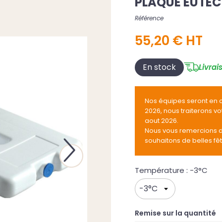
PLAQUE EUTECT
Référence
55,20 € HT
En stock
Livrai
Nos équipes seront en 
2026, nous traiterons v
aout 2026.
Nous vous remercions 
souhaitons de belles fê
Next
Température : -3°C
Remise sur la quantité