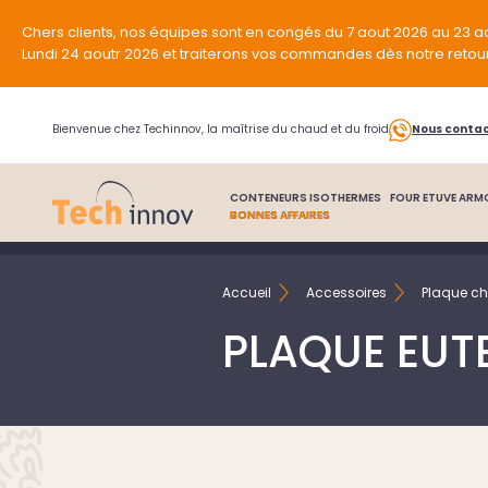
Chers clients, nos équipes sont en congés du 7 aout 2026 au 23 a
Lundi 24 aoutr 2026 et traiterons vos commandes dès notre retou
Bienvenue chez Techinnov, la maîtrise du chaud et du froid
Nous conta
CONTENEURS ISOTHERMES
FOUR ETUVE ARM
BONNES AFFAIRES
Accueil
Accessoires
Plaque ch
PLAQUE EUT