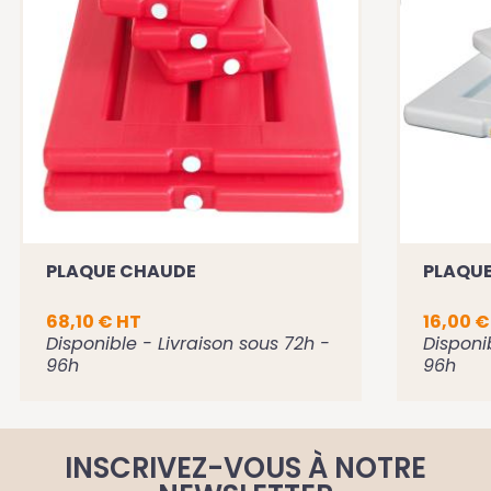
PLAQUE CHAUDE
PLAQUE
68,10 € HT
16,00 €
Disponible - Livraison sous 72h -
Disponi
96h
96h
INSCRIVEZ-VOUS À NOTRE