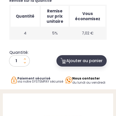
Remise sur la quantité
Remise
Vous
Quantité
sur prix
économisez
unitaire
4
5%
7,02 €
Quantité:
Ajouter au panier
Paiement sécurisé
Nous contacter
via notre SYSTEMPAY sécurisé
du lundi au vendredi