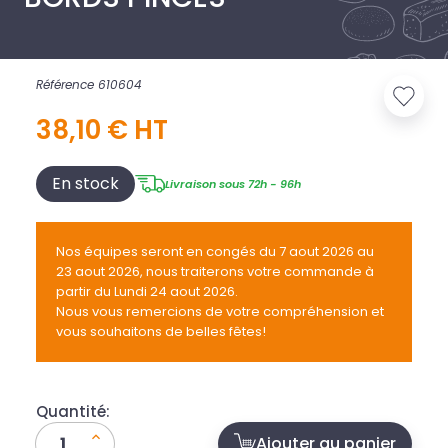
Référence 610604
38,10 € HT
En stock
Livraison sous 72h - 96h
Nos équipes seront en congés du 7 aout 2026 au
23 aout 2026, nous traiterons votre commande à
partir du Lundi 24 aout 2026.
Nous vous remercions de votre compréhension et
vous souhaitons de belles fêtes!
Quantité:
Ajouter au panier